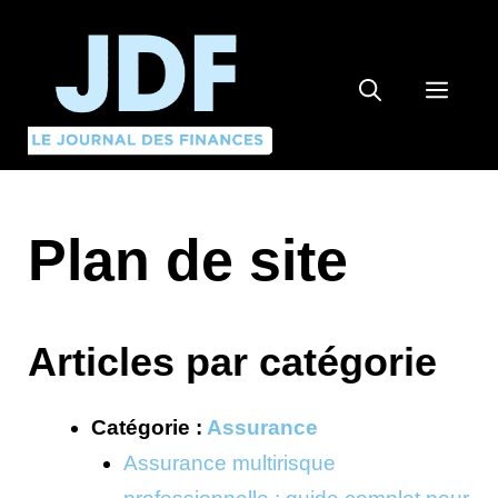
Aller
au
contenu
MEN
Plan de site
Articles par catégorie
Catégorie :
Assurance
Assurance multirisque