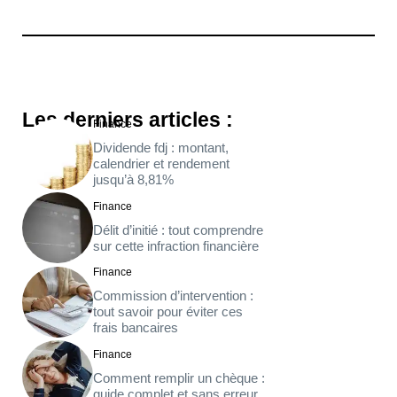
Les derniers articles :
Finance
Dividende fdj : montant,
calendrier et rendement
jusqu’à 8,81%
Finance
Délit d’initié : tout comprendre
sur cette infraction financière
Finance
Commission d’intervention :
tout savoir pour éviter ces
frais bancaires
Finance
Comment remplir un chèque :
guide complet et sans erreur