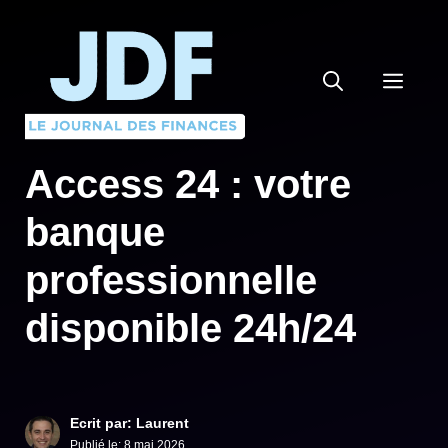
Aller
au
contenu
MEN
Access 24 : votre
banque
professionnelle
disponible 24h/24
Ecrit par: Laurent
Publié le:
8 mai 2026