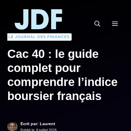
Aller
au
contenu
MEN
Cac 40 : le guide
complet pour
comprendre l’indice
boursier français
Ecrit par: Laurent
Publié le:
9 juillet 2026